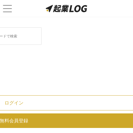
ログイン
部署とは？課との違いや組織図か
無料会員登録
ら見る内部構造