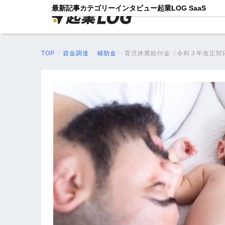
最新記事
カテゴリー
インタビュー
起業LOG SaaS
TOP
>
資金調達
>
補助金
>
育児休業給付金〈令和３年改正対