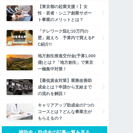
【東京都の起業支援！】女
性・若者・シニア創業サポー
ト事業のメリットとは？
「テレワーク阻む10万円の
壁」超えろ 予算内で買えるP
C紹介!!
地方創生推進交付金(予算1,000
億)とは？「地方創生」で東京
一極集中対策！
【最低賃金対策】業務改善助
成金とは？申請から支給まで
の流れを解説！
キャリアアップ助成金の7つの
コースとは？どんな事業主が
もらえるの？
補助金・助成金の記事一覧を見る