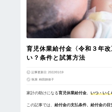
育児休業給付金〈令和３年改
い？条件と試算方法
記事更新日: 2022/01/19
執筆: 柿田師保子
家計の助けになる
育児休業給付金
。
いつ・いく
この記事では、
給付金の支払条件、給付金の目