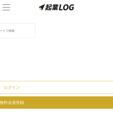
ログイン
地方創生推進交付金(予算1,000億)
無料会員登録
とは？「地方創生」で東京一極集