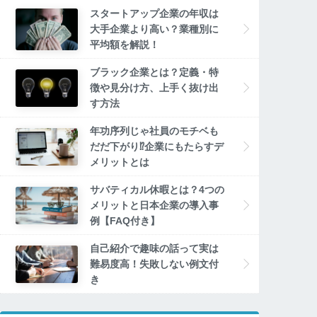
スタートアップ企業の年収は
大手企業より高い？業種別に
平均額を解説！
ブラック企業とは？定義・特
徴や見分け方、上手く抜け出
す方法
年功序列じゃ社員のモチベも
だだ下がり⁉企業にもたらすデ
メリットとは
サバティカル休暇とは？4つの
メリットと日本企業の導入事
例【FAQ付き】
自己紹介で趣味の話って実は
難易度高！失敗しない例文付
き