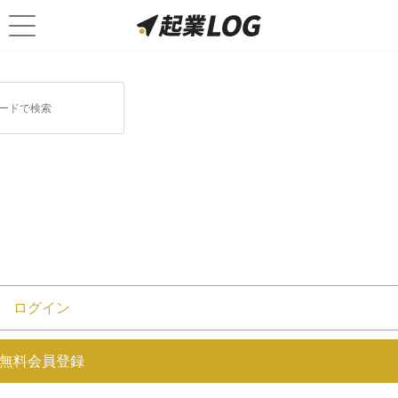
社員教育・研修に関連する記事
1
オススメ記事
ログイン
スタートアップ企業の年収は大手企業より高
い？業種別に平均額を解説！
無料会員登録