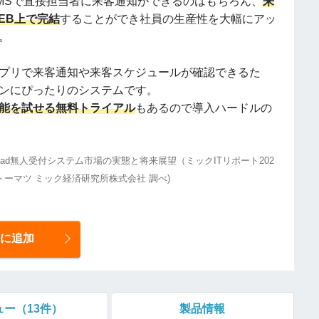
MSで直接担当者に来客通知ができるのはもちろん、
来
EB上で完結
することができ社員の生産性を大幅にアッ
。
プリで来客通知や来客スケジュールが確認できるた
ンにぴったりのシステムです。
能を試せる無料トライアル
もあるので導入ハードルの
Pad無人受付システム市場の実態と将来展望（ミックITリポート202
トーマツ ミック経済研究所株式会社 調べ)
に追加
ュー
（13件）
製品情報