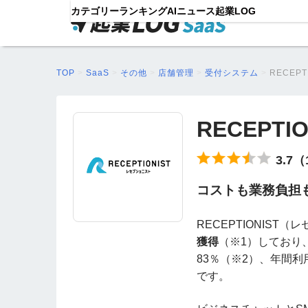
カテゴリー
ランキング
AIニュース
起業LOG
TOP
>
SaaS
>
その他
>
店舗管理
>
受付システム
>
RECEPT
RECEPTIO
3.7
コストも業務負担
RECEPTIONIST
獲得
（※1）しており、
83％（※2）、年間利
です。