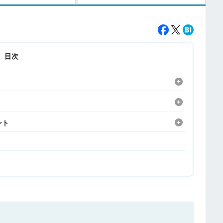
目次
ント