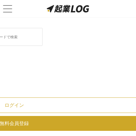
ログイン
自己破産｜手続きや免責までの期
無料会員登録
間は？短くするためのポイントを