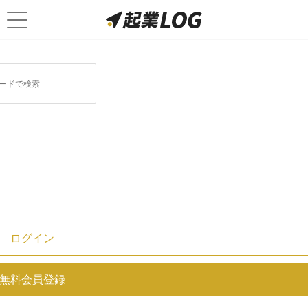
ログイン
【大阪府】おすすめのwebマーケ
ティング会社4選！各会社の特徴や
無料会員登録
基本情報も紹介