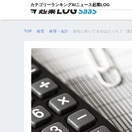
カテゴリー
ランキング
AIニュース
起業LOG
TOP
>
経営
>
経理・会計
>
自社に向いてるのはどっち？「楽楽明