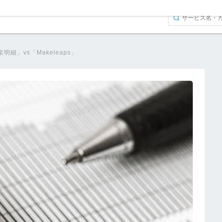
細」vs「Makeleaps」