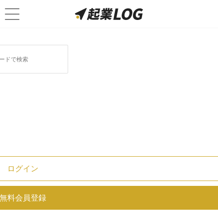
ログイン
安い印鑑でも大丈夫？会社設立に
無料会員登録
おすすめの法人印鑑サイト6選を