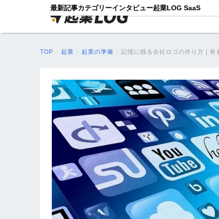
最新記事
カテゴリー
インタビュー
起業LOG SaaS
TOP
>
起業
>
起業の準備
>
記憶に残る会社ロゴの作り方 | 