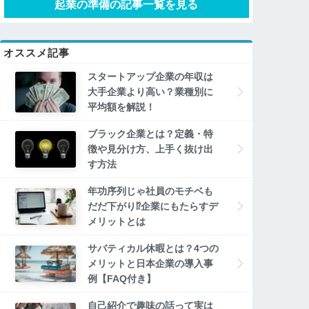
起業の準備の記事一覧を見る
オススメ記事
スタートアップ企業の年収は
大手企業より高い？業種別に
平均額を解説！
ブラック企業とは？定義・特
徴や見分け方、上手く抜け出
す方法
年功序列じゃ社員のモチベも
だだ下がり⁉企業にもたらすデ
メリットとは
サバティカル休暇とは？4つの
メリットと日本企業の導入事
例【FAQ付き】
自己紹介で趣味の話って実は