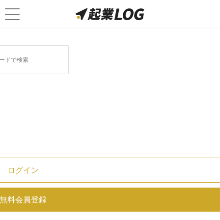
ログイン
上場と非上場の違い｜メリット・
無料会員登録
デメリットまで徹底解説！