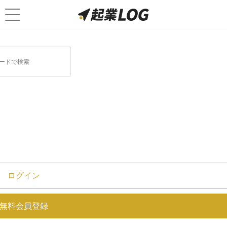
ログイン
【簡単に解説】オープンイノベー
無料会員登録
ションとは？定義・必要性・事例