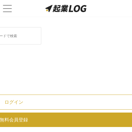
ログイン
決算期はむやみに変更するもので
無料会員登録
はない？手続きと考えるべきポイ