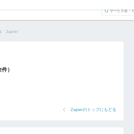
S
>
Zapier
（2件）
Zapierのトップにもどる