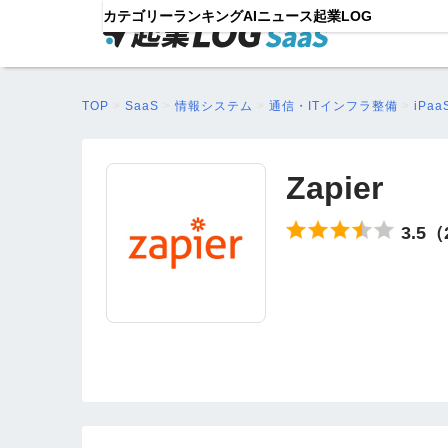
カテゴリー
ランキング
AIニュース
起業LOG
TOP
>
SaaS
>
情報システム
>
通信・ITインフラ整備
>
iPaa
Zapier
3.5