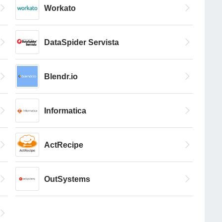
Workato
DataSpider Servista
Blendr.io
Informatica
ActRecipe
OutSystems