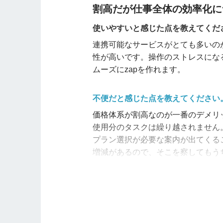
割高だが仕事全体の効率化に
他の会社にもおすすめしますか？
使いやすいと感じた点を教えてくだ
次の理由で、中小企業で人手不足を
連携可能なサービスがとても多いのがメ
・UIが分かりづらいため丁寧に部
性が高いです。操作のストレスにな
・業務を効率化できるので人的コス
ムーズにzapを作れます。
料金
2.5
不便だと感じた点を教えてください
機能の充実度
価格体系が割高なのが一番のデメリ
3
使用分のタスクは繰り越されません
操作性・UI
プラン選択が必要な案内が出てくる
2.5
増減があるので、そこを察しても
サポート体制
1.5
社内での評判
他の会社にもおすすめしますか？
3
基本的にはおすすめします。
定期的
効率化される
と思います。