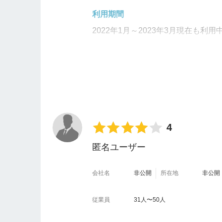
利用期間
2022年1月～2023年3月現在も利用
使いやすいと感じた点を教えてくだ
・既存システムの延長で作業をして
・
まったくコードに関する知識がな
・アカウントを複数持つことができ
ても利用でき、人件費削減に繋がる
4
匿名ユーザー
不便だと感じた点を教えてください
・手順がすべて英語で記載されてい
会社名
非公開
所在地
非公開
作り共有する手間もあった。
・
あらゆる設定画面がアメリカ基準
従業員
31人〜50人
・ワークフローを組んだ時にチェッ