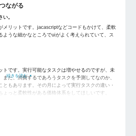
つながる
さい。
感じている会社におすすめする。
リットです。jacascriptなどコードもかけて、柔軟
下に教えられる規模感が大切。
るような細かなところでuiがよく考えられていて、ス
ト削減にもつながる。
。
ットです。実行可能なタスクは増やせるのですが、未
続きを読む
。また、消費するであろうタスクを予測してなのか、
こともあります。その月によって実行タスクの違い・
うちょっと柔軟性がある価格体系をしてほしいです。
な作業が自動化されて、時間節約によって仕事全体が