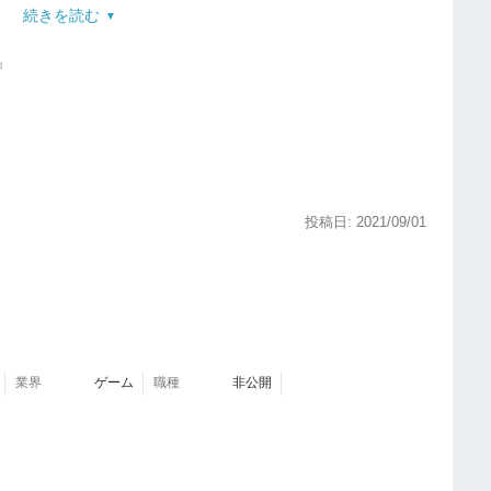
続きを読む
中
さい。
くれるので、効率化につながっている。
くても利用できる
。
投稿日: 2021/09/01
、値段も変わらないのでアルバイトや契約社員であっ
。
。
て、最初は抵抗があった。自社で独自のマニュアルを
業界
ゲーム
職種
非公開
で設けられているため、UIに混乱してしまう
。
クテストをしたいが、できない。