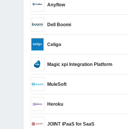
Anyflow
Dell Boomi
Celigo
Magic xpi Integration Platform
MuleSoft
Heroku
JOINT iPaaS for SaaS