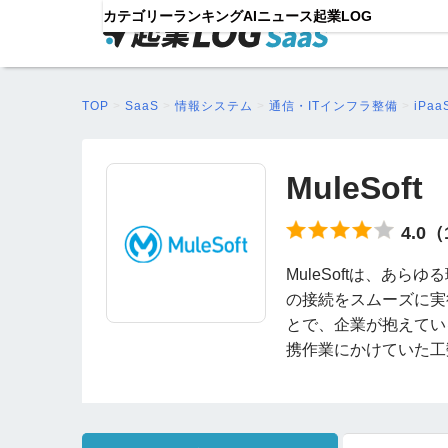
カテゴリー
ランキング
AIニュース
起業LOG
TOP
>
SaaS
>
情報システム
>
通信・ITインフラ整備
>
iPaa
MuleSoft
4.0
MuleSoftは、あ
の接続をスムーズに実
とで、企業が抱えてい
携作業にかけていた工