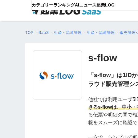
カテゴリー
ランキング
AIニュース
起業LOG
TOP
>
SaaS
>
生産・流通管理
>
生産・流通管理
>
販売管理
s-flow
「s-flow」は
ラウド販売管理シ
他社では利用ユーザ5
きるs-flowは、中
る伝票や明細の間で相
報をスムーズに確認で
一方で、シンプルで低