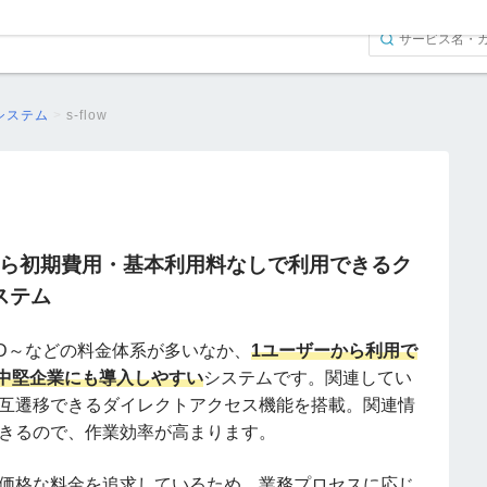
システム
>
s-flow
1IDから初期費用・基本利用料なしで利用できる
ク
ステム
ID～などの料金体系が多いなか、
1ユーザーから利用で
小・中堅企業にも導入しやすい
システムです。関連してい
互遷移できるダイレクトアクセス機能を搭載。関連情
きるので、作業効率が高まります。
価格な料金を追求しているため、業務プロセスに応じ