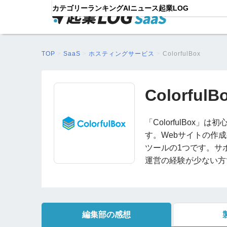
カテゴリー
ランキング
AIニュース
起業LOG
TOP
>
SaaS
>
ホスティングサービス
>
ColorfulBox
ColorfulB
「ColorfulBo
す。Webサイトの作
ツールの1つです。サ
運営の経験が少ない方
編集部の感想