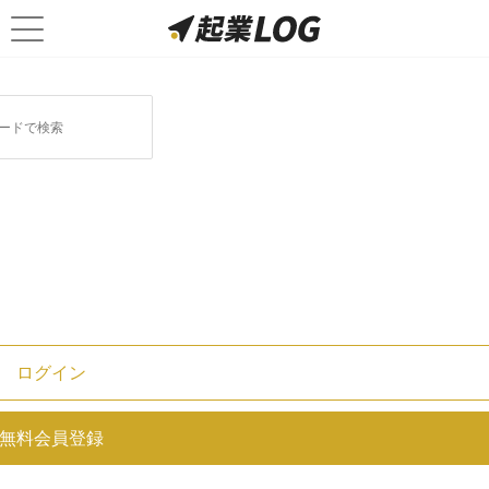
オンラインストレージに関連する記事
セキュアSAMBA（セキュアサン
バ）の特徴・評判・料金を徹底解
説！
ログイン
無料会員登録
Everidaysの特徴・評判・口コミ・
料金を徹底解説！