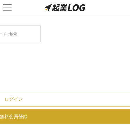
資金調達に関連する記事
事業を成長させたいスタートアップ
のための国内最大級のカンファレン
ス「IVS」について、内容・参加方
法・参加メリットを独自取材！
ログイン
チームスピリット創業者が語る、コ
ロナ時代におけるSaaSビジネスの可
能性
無料会員登録