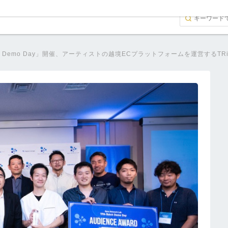
th Batch Demo Day」開催、アーティストの越境ECプラットフォームを運営するT