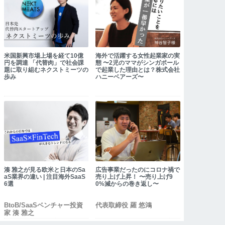
米国新興市場上場を経て10億
海外で活躍する女性起業家の実
円を調達 「代替肉」で社会課
態 〜2児のママがシンガポール
題に取り組むネクストミーツの
で起業した理由とは？株式会社
歩み
ハニーベアーズ〜
湊 雅之が見る欧米と日本のSa
広告事業だったのにコロナ禍で
aS業界の違い | 注目海外SaaS
売り上げ上昇！ 〜売り上げ9
6選
0%減からの巻き返し〜
BtoB/SaaSベンチャー投資
代表取締役 羅 悠鴻
家 湊 雅之