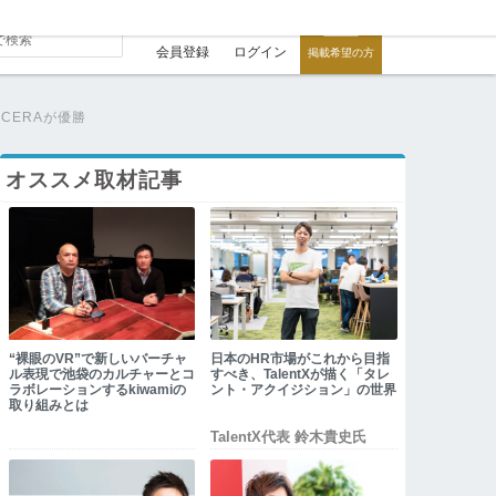
会員登録
ログイン
掲載希望の方
RiCERAが優勝
オススメ取材記事
“裸眼のVR”で新しいバーチャ
日本のHR市場がこれから目指
ル表現で池袋のカルチャーとコ
すべき、TalentXが描く「タレ
ラボレーションするkiwamiの
ント・アクイジション」の世界
取り組みとは
TalentX代表 鈴木貴史氏