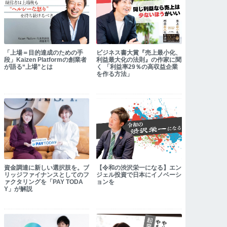
「上場＝目的達成のための手
ビジネス書大賞『売上最小化、
段」Kaizen Platformの創業者
利益最大化の法則』の作家に聞
が語る“上場”とは
く 「利益率29％の⾼収益企業
を作る方法」
資金調達に新しい選択肢を。ブ
【令和の渋沢栄一になる】エン
リッジファイナンスとしてのフ
ジェル投資で日本にイノベーシ
ァクタリングを「PAY TODA
ョンを
Y」が解説