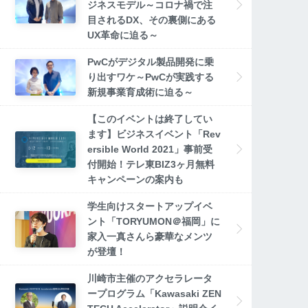
ジネスモデル～コロナ禍で注
目されるDX、その裏側にある
UX革命に迫る～
PwCがデジタル製品開発に乗
り出すワケ～PwCが実践する
新規事業育成術に迫る～
【このイベントは終了してい
ます】ビジネスイベント「Rev
ersible World 2021」事前受
付開始！テレ東BIZ3ヶ月無料
キャンペーンの案内も
学生向けスタートアップイベ
ント「TORYUMON＠福岡」に
家入一真さんら豪華なメンツ
が登壇！
川崎市主催のアクセラレータ
ープログラム「Kawasaki ZEN