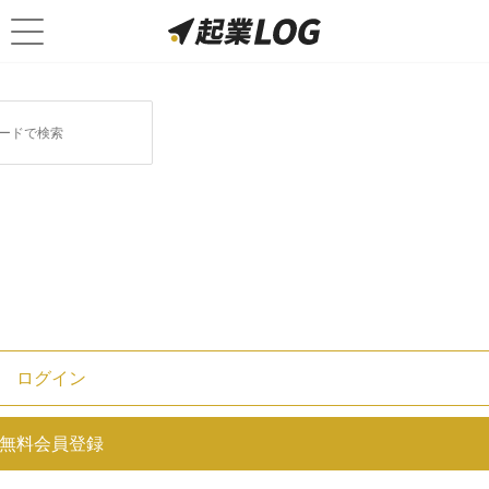
ログイン
5G New Business Award、次世
無料会員登録
代通信技術“5G”が可能とする未来