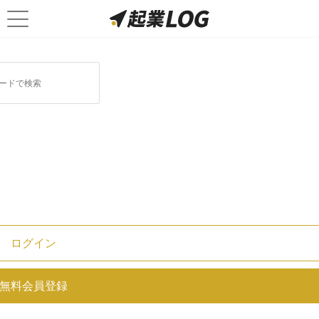
年末調整支援システムに関連する記事
オフィスステーションとは？評判・
特徴・料金を解説！
ログイン
無料会員登録
人事CREWとは？評判・口コミ・料
金を解説！