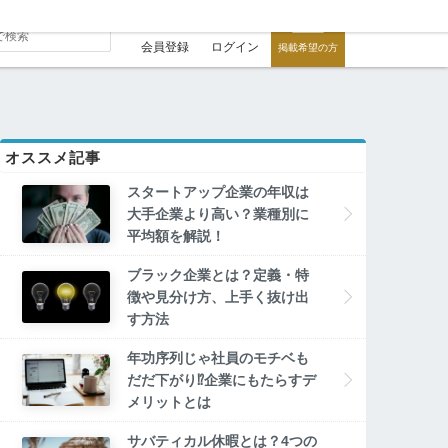
会員登録
ログイン
掲載希望の方
オススメ記事
スタートアップ企業の年収は
大手企業より高い？業種別に
平均額を解説！
ブラック企業とは？定義・特
徴や見分け方、上手く抜け出
す方法
年功序列じゃ社員のモチベも
だだ下がり⁉企業にもたらすデ
メリットとは
サバティカル休暇とは？4つの