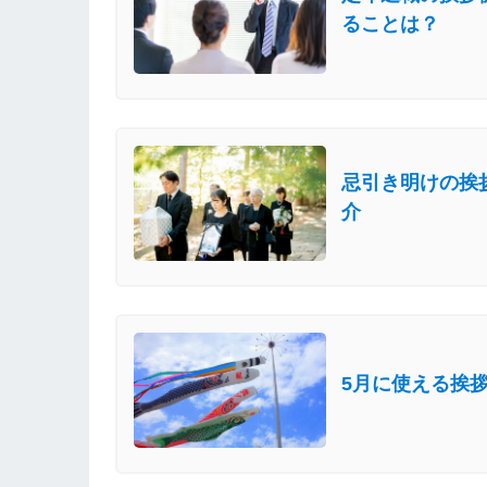
ることは？
忌引き明けの挨
介
5月に使える挨