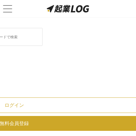
ログイン
世界700兆円に上る新産業。テク
無料会員登録
ノロジーを活用した食の変革と