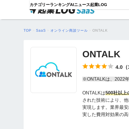
カテゴリー
ランキング
AIニュース
起業LOG
TOP
>
SaaS
>
オンライン商談ツール
>
ONTALK
ONTALK
4.0
※ONTALKは、20
ONTALKは
500社以
された技術により、他
実現します。業界最安
実した費用対効果の高