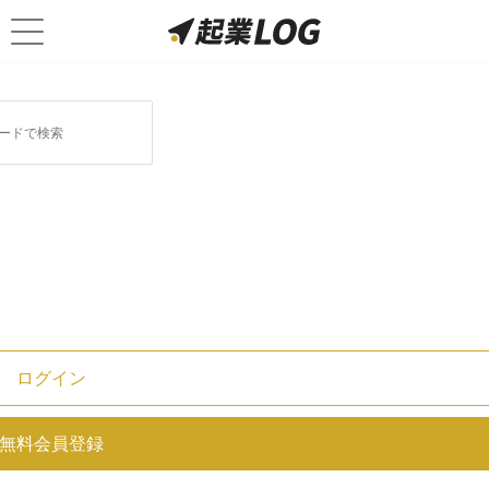
経営に関連する記事
【経営者必読】繰越欠損金とは？基
礎知識と節税効果を簡単解説！
役員報酬の定期同額とは？定期同額
ログイン
の意味と報酬の変更手順までを解説
無料会員登録