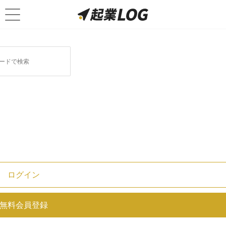
起業に関連する記事
起業が失敗したらその後はどうな
る？キャリアプランや失敗回避のた
めにできることとは
【もう怖くない！】起業に失敗した
後に転職はできる？失敗経験が活か
ログイン
せる再就職や転職の方法をアドバイ
ス
無料会員登録