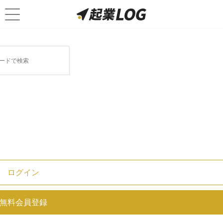
ログイン
【初心者でも安心！】会社設立祝
無料会員登録
いで失敗しない贈り物5選をご紹