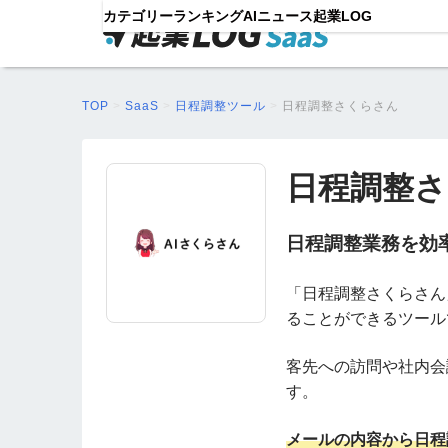
カテゴリー
ランキング
AIニュース
起業LOG
TOP
>
SaaS
>
日程調整ツール
>
日程調整さくらさん
日程調整
日程調整業務を効
「日程調整さくらさん
ることができるツール
客先への訪問や社内会
す。
メールの内容から日程