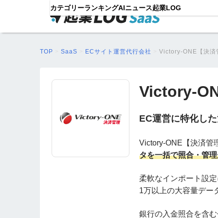
カテゴリー
ランキング
AIニュース
起業LOG
TOP
>
SaaS
>
ECサイト運営代行会社
>
Victory-ONE【決
Victory
EC運営に特化し
Victory-ONE【決済
タを一括で照合・管理
柔軟なインポート設定
1万以上の大容量デー
銀行の入金照合を含む包括