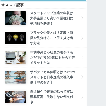
オススメ記事
スタートアップ企業の年収は
大手企業より高い？業種別に
平均額を解説！
ブラック企業とは？定義・特
徴や見分け方、上手く抜け出
す方法
年功序列じゃ社員のモチベも
だだ下がり⁉企業にもたらすデ
メリットとは
サバティカル休暇とは？4つの
メリットと日本企業の導入事
例【FAQ付き】
自己紹介で趣味の話って実は
難易度高！失敗しない例文付
き