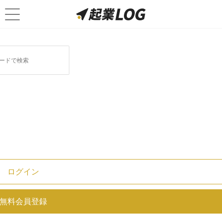
リファレンスチェックに関連する記事
1
オススメ記事
ログイン
スタートアップ企業の年収は大手企業より高
い？業種別に平均額を解説！
無料会員登録