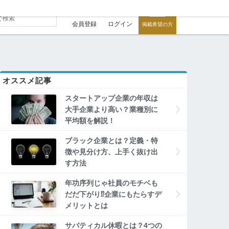
会員登録
ログイン
掲載希望の方
オススメ記事
スタートアップ企業の年収は
大手企業より高い？業種別に
平均額を解説！
ブラック企業とは？定義・特
徴や見分け方、上手く抜け出
す方法
年功序列じゃ社員のモチベも
だだ下がり⁉企業にもたらすデ
メリットとは
サバティカル休暇とは？4つの