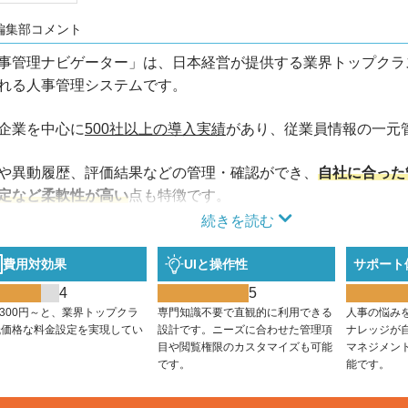
編集部コメント
事管理ナビゲーター」は、日本経営が提供する業界トップクラ
れる人事管理システムです。
企業を中心に
500社以上の導入実績
があり、従業員情報の一元
や異動履歴、評価結果などの管理・確認ができ、
自社に合った
定など柔軟性が高い
点も特徴です。
続きを読む
費用対効果
UIと操作性
サポート
4
5
,300円～と、業界トップクラ
専門知識不要で直観的に利用できる
人事の悩み
低価格な料金設定を実現してい
設計です。ニーズに合わせた管理項
ナレッジが
。
目や閲覧権限のカスタマイズも可能
マネジメン
です。
能です。