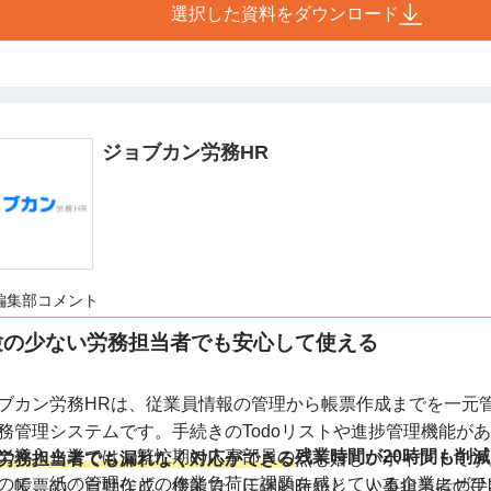
選択した資料をダウンロード
ジョブカン労務HR
編集部コメント
験の少ない労務担当者でも安心して使える
ブカン労務HRは、従業員情報の管理から帳票作成までを一元
務管理システムです。手続きのTodoリストや進捗管理機能が
の導入企業では、繁忙期の人事部員の
残業時間が20時間も削減
労務担当者でも漏れなく対応ができる
点も嬉しいポイントです
ので、紙の管理などの作業負荷に課題を感じている企業にぜひ
、帳票の「自動作成」機能で、圧倒的時短と、人事担当者の手