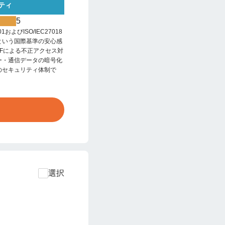
ティ
5
001およびISO/IEC27018
という国際基準の安心感
AFによる不正アクセス対
ー・通信データの暗号化
のセキュリティ体制で
選択