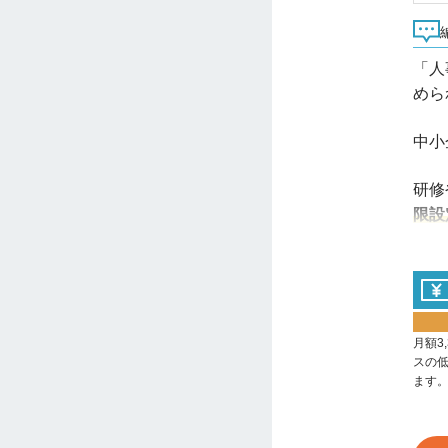
「人
めら
中小
研修
限設
月額3
スの
ます