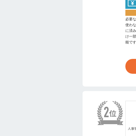
必要
使わ
に済
け一
能で