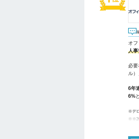
オフ
人事
必要
ル）
6年
6%
※デロ
※※2