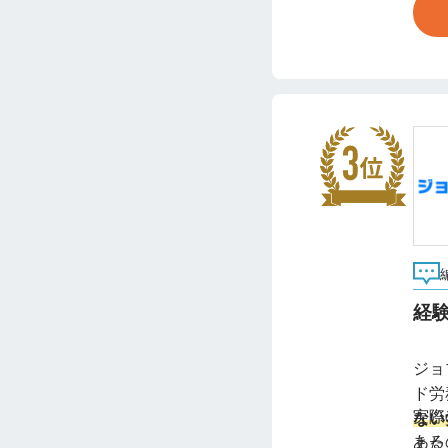
経
ジョ
ド労
実際
ない
ある
また