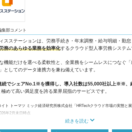
編集部コメント
ィスステーションは、労務手続き・年末調整・給与明細・勤怠
労務のあらゆる業務を効率化
するクラウド型人事労務システム
な機能だけを選べる柔軟性と、全業務をシームレスにつなぐ「
」としてのデータ連携力を兼ね備えています。
連続でシェアNo.1※を獲得し、導入社数は55,000社以上※※、
と極めて高い満足度を誇る業界屈指のサービスです。
イト トーマツ ミック経済研究所株式会社「HRTechクラウド市場の実態と展望
026年2月末日時点
続きを読む