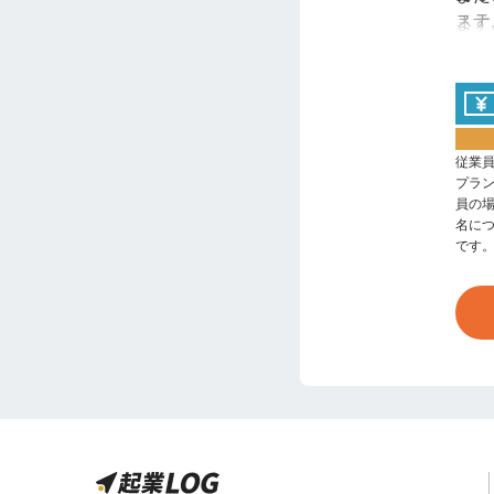
ステ
ます
従業
プラ
員の
名につ
です