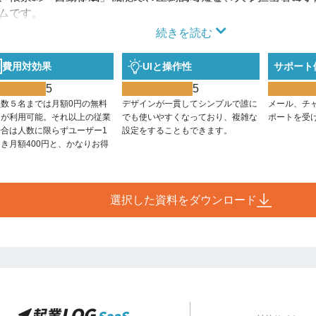
ムです。
。
続きを読む
費用対効果
UIと操作性
サポート
5
5
員数５名までは月額0円の無料
デザインが一貫してシンプルで誰に
メール、チ
ンが利用可能。それ以上の従業
でも使いやすくなっており、複雑な
ポートを受
場合は人数に限らずユーザー1
設定をすることもできます。
き月額400円と、かなりお得
。
選択した資料をダウンロード