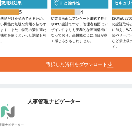
費用対効果
UIと操作性
セキュリ
5
4
な機能だけを契約できるため、
従業員画面はアンケート形式で答え
ISO/IEC27
ない機能に無駄な費用を払わず
やすい設計ですが、管理者画面はデ
の認証取得
みます。また、特定の繁忙期だ
ザイン性よりも実務的な画面構成に
に加え、W
部機能を使うといった調整も可
なっており、高機能ゆえに項目が多
策やサーバ
す。
く感じるかもしれません。
など最上級
す。
選択した資料をダウンロード
人事管理ナビゲーター