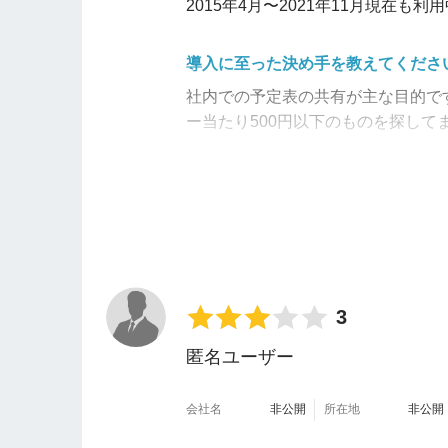
2015年4月〜2021年11月現在も利
導入に至った決め手を教えてくださ
社内での予定表の共有が主な目的で
ー当たり500円以下のものを探して
使いやすいと感た点じを教えてくだ
実際導入すると、
回覧・レポート機
できますし、既読もつけられます。
ていたモノが電子化できました。そ
ージ通りの感じでウェブ予約でき、
メッセージ機能はファイルも添付でき
3
匿名ユーザー
不便だと感じた点教えをてください
プロジェクト管理というガントチャ
会社名
非公開
所在地
非公開
もっと先まで表示できると便利です