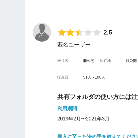
セスするまでの工程がめんどくさい
2.5
匿名ユーザー
会社名
非公開
所在地
非公開
従業員
51人〜100人
共有フォルダの使い方には注
利用期間
2019年2月〜2021年3月
導入に至った決め手を教えてくださ