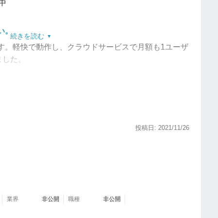
用中
い。
続きを読む
す。軽快で動作し、クラウドサービスで月額も1ユーザ
ました。
さい。
能が使いやすかった
です。公開する人の制限が簡単に
そこにコメントもいれられます。いままで紙で回覧し
のほか設備予約も今でも紙で管理してましたが、イメ
投稿日: 2021/11/26
会議室のバッティングがなくなりました。ダイレクト
、スマホ版アプリでLINEの様に使えます。
。
ート機能は、右に向かって45日しか表示されません。
業界
非公開
職種
非公開
。ダイレクトメッセージのスマホ版アプリは、プッシ