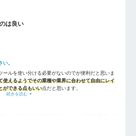
すが、受け取れない場合が結構あります。改善してほ
のは良い
？
します。Microsoft Teamsと連携をうたってます
さい。
で、紙ベースでおこなっていたものが電子化する為
ツールを使い分ける必要がないのでが便利だと思いま
しで使用出来ます。使用していると少し物足りない気
て使えるようでその業種や業界に合わせて自由にレイ
シー向上に一役買うと思います。
とができる点もいい
点だと思います。
続きを読む
。
で、社外からのアクセスをする時はいちいちVPNに接続して
せん。今までは必ず出社していたので問題なかった
た今では在宅勤務が主なのでdesknet's NEOにアク