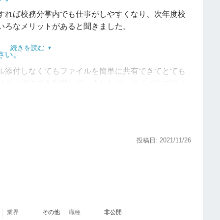
すれば校務分掌内でも仕事がしやすくなり、次年度校
いろなメリットがあると聞きました。
続きを読む
さい。
ル添付しなくてもファイルを簡単に共有できてとても
はサイボウズを利用していましたが、サイボウズでは
るか、いちいち掲示板でスレッドを立ち上げて添付し
し手間だったので忙しい時はありがたかったです。ま
た場合も内線でやり取りして、相手が共有フォルダに
されるので、そこが本当に助かりました。
スレッドに
投稿日: 2021/11/26
誰が確認したかしていないかがすぐ分かり、コメント
。
章だと半分しか見られないので続きを見るためにクリックしなけ
業界
その他
職種
非公開
したこともありました。開けば一気に全文見られる方