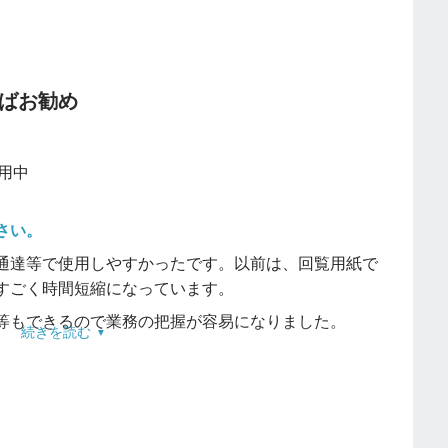
方がカラーで、スレッドを開くと全文開いてくれるの
ばお勧め
しい会社の方にはおすすめ
です。しかし、設定による
利用中
は全職員(全社員)誰でも見られてしまうので、見られた
う可能性があり、
共有フォルダに入れるデータや情報
さい。
事内容全てが機密情報を扱っているような会社にはお
通達等で使用しやすかったです。以前は、回覧用紙で
すごく時間短縮になっています。
等もできるので業務の把握が容易になりました。
続きを読む
。
いてもう少し自由な使用ができるように仕様変更して
以外でタイムカードを押すと遅刻や、早番でてきて退