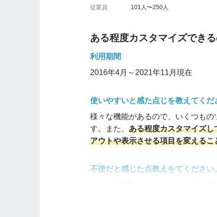
ュでメッセージを受け取れるはずで
従業員
101人〜250人
しいです。
ある程度カスタマイズできる
外部連携はしやすいと感じましたか
利用期間
基本的にはこちらのグループウェアで完結
がまだうまく動作しないようです。
2016年4月～2021年11月現在
他の会社にもおすすめしますか？
使いやすいと感た点じを教えてくだ
価格が安いのでおすすめ
です。今ま
様々な機能があるので、いくつもの
の、基本的なツールがオプション無
す。また、
ある程度カスタマイズし
がしますが、会社全体のITリテラ
アウトや表示させる項目を変えるこ
不便だと感じた点教えをてください
Internet公開にはしていないの
からでないと利用することができま
が、コロナの影響でテレワークが普及し