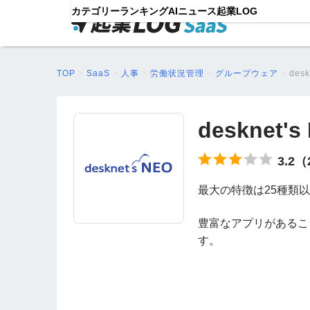
カテゴリー
ランキング
AIニュース
起業LOG
TOP
>
SaaS
>
人事
>
労働状況管理
>
グループウェア
>
desk
desknet's
3.2
最大の特徴は25種類
豊富なアプリがあるこ
す。