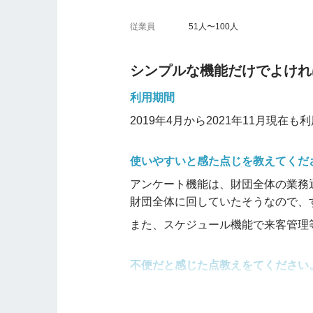
が便利だと感じました。
従業員
51人〜100人
スレッドに関しては、サイボウズの
で見やすかったです。
シンプルな機能だけでよけれ
他の会社にもおすすめしますか？
利用期間
すぐにデータを共有できるので、忙
2019年4月から2021年11月現在も
のかもしれませんが、共有フォルダ
くない情報も他部署に見られてしま
使いやすいと感た点じを教えてくだ
には注意が必要
です。そのため、仕
すすめはしません。
アンケート機能は、財団全体の業務
財団全体に回していたそうなので、
また、スケジュール機能で来客管理
不便だと感じた点教えをてください
シフト勤務制なので、勤怠管理につ
欲しいです。今は、基本勤務の時間