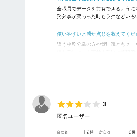
全職員でデータを共有できるように
務分掌が変わった時もラクなどいろ
使いやすいと感た点じを教えてくだ
違う校務分掌の方や管理職ともメー
便利でした。以前勤めていた学校で
サイボウズ内のメール機能で添付す
てデータ共有しなければならず、少
た、ファイルが共有されていなかっ
アップするとすぐにこちらにも反映
関しても、確認ボタンがあるので、
もできるのも良かった
です。
3
不便だと感じた点教えをてください
匿名ユーザー
desknet's NEOは、長い文
会社名
非公開
所在地
非公開
ればならず正直面倒で、情報を見逃