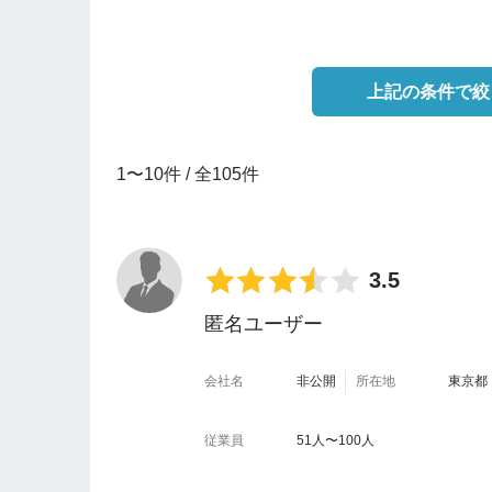
上記の条件で絞
1〜10件 / 全105件
3.5
匿名ユーザー
会社名
非公開
所在地
東京都
従業員
51人〜100人