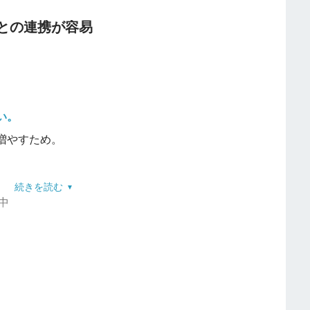
使えるので、中小企業やベンチャー企業など、コスト
lookとの連携が容易
ウンして使える工夫やウラ技、より効率的に使える工
た、大量の名刺を管理する必要がある営業職の方にも
い。
ているメールツールに登録したほうが使いやすい。
い。
便利なツールなので、個人で使うならおすすめでき
増やすため。
続きを読む
用中
さい。
や検索が非常に簡単。
でき、検索や整理が迅速に行える。