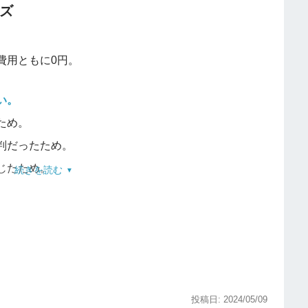
ーズ
費用ともに0円。
い。
ため。
判だったため。
じたため。
続きを読む
中
さい。
、コストパフォーマンスが非常に高い。以前使ってい
投稿日: 2024/05/09