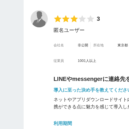
・ 重要なコンタクトを分類してタ
3.5
きた。
・名刺を追加する際に、myBridg
3
・
Google ContactsやOut
匿名ユーザー
ムーズだった
ので、既存のデータを
会社名
非公開
所在地
東京都
不便だと感じた点を教えてください
・グループ分けやフィルタリング機
従業員
1001人以上
料金
5
LINEやmessengerに連
機能の充実度
導入に至った決め手を教えてくださ
4.5
操作性・UI
ネットやアプリダウンロードサイト
4
携ができる点に魅力を感じて導入し
サポート体制
4
利用期間
社内での評判
4.5