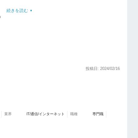
続きを読む
ウザ版の機能が限定的。外出時はスマホを使うことが多
中
ebでも同等の機能が使えるとありがたい。
さい。
ウンして使える工夫やウラ技、より効率的に使える工
い。
ジタルで見ることがでる。
とめて撮影すると効率的。
プリ初心者でも簡単だった
。
同僚の名刺を検索・利用できて便利。
る。
投稿日: 2024/02/16
って分類しておくと管理しやすい。
じましたか？
。
ーズで、名刺データを営業管理ツールにも反映できた。名刺
スがある。
は便利。
ないことがある
。
業界
IT/通信/インターネット
職種
専門職
ムーズではなく、改善の余地を感じた。
登録されることがある。
ともあった。