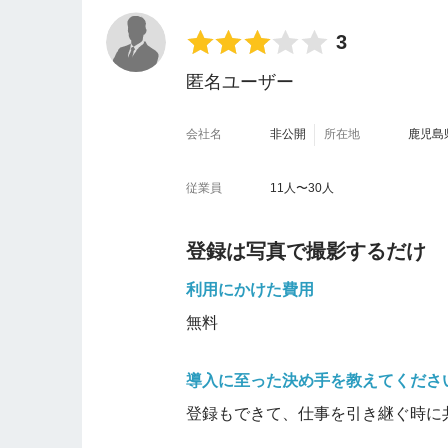
た有料の名刺管理サービスと比べ、
・名刺のデータ化の精度が高く、手
3
リだとOCRの精度が今一つで、修正に
匿名ユーザー
んど修正が不要。
・LINEやメールで簡単に名刺情報
会社名
非公開
所在地
鹿児島
場ですぐ同僚と情報共有できるので
・
SalesforceやSanSanな
従業員
11人〜30人
た
。myBridgeに乗り換える際
った。
登録は写真で撮影するだけ
不便だと感じた点を教えてください
利用にかけた費用
・名刺のデータ化は概ね高精度だが
無料
を登録したい時に待たされるのはス
ので、すぐに使えた。
導入に至った決め手を教えてくださ
・
1枚の名刺に複数人の情報が書か
登録もできて、仕事を引き継ぐ時に
録する必要があり面倒。前に使って