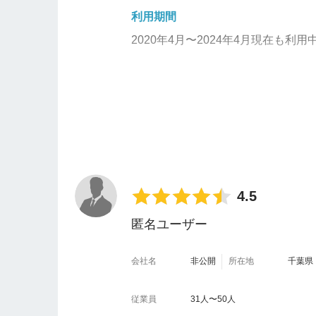
きた。
利用期間
・スマホアプリに比べ、Webブラ
2020年4月〜2024年4月現在も利用
いが、オフィスではPCを使うのでW
使いやすいと感じた点を教えてくだ
そのツールを使うときに、コストダ
夫やウラ技があれば、教えてくださ
・もらった名刺を表裏しっかりとデ
・名刺を撮影する際は、なるべくま
・
登録は写真で撮影するだけで、ア
・社内の共有名刺帳機能を使えば、
・無料で、必要最低限の機能が使え
・登録済みの名刺はラベル機能を使
・検索機能があって便利。
4.5
外部ツールとの連携はしやすいと感
不便だと感じた点を教えてください
匿名ユーザー
・Salesforceとの連携がスム
・たまに、登録された情報に入力ミ
データを中心に顧客管理ができるの
・
撮影したときに、うまく認識され
会社名
非公開
所在地
千葉県
・Chatworkとの連携はあまりス
・名前の読みを、間違って認識され
従業員
31人〜50人
・名刺の色が変色して登録されるこ