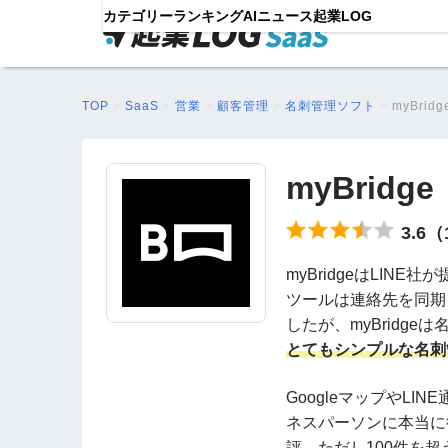
カテゴリー
ランキング
AIニュース
起業LOG
TOP
>
SaaS
>
営業
>
顧客管理
>
名刺管理ソフト
>
myBridg
myBridge
3.6
myBridgeはLI
ツールは連絡先を同期
したが、myBridg
とてもシンプルな名刺
GoogleマップやLI
ネスパーソンに本当に
評。ただし100件を