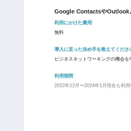
他の会社にもおすすめしますか？
シンプルかつ充実した機能を無料で
Google ContactsやOut
そのツールを使うときに、コストダ
面で制約のある会社におすすめ。ま
夫やウラ技があれば、教えてくださ
利用にかけた費用
おすすめ。
メールアドレスは、それぞれが使っ
無料
料金
4
他の会社にもおすすめしますか？
導入に至った決め手を教えてくださ
機能の充実度
3
名刺を登録して閲覧するには比較的
ビジネスネットワーキングの機会を
操作性・UI
る。
4
利用期間
サポート体制
料金
3.5
4
2022年12月〜2024年1月現在も利
社内での評判
機能の充実度
4
2.5
使いやすいと感じた点を教えてくだ
操作性・UI
3.5
・直感的なデザインで、名刺の追加
サポート体制
・名刺に関する情報を効果的に整理
3
社内での評判