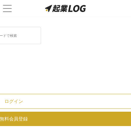
組織に関連する記事
アウトバウンド営業とは？インバウ
ンド営業との違いや成功のコツを解
説
アカウント営業とは？得られる成果
や仕事内容・必要な能力を徹底解
ログイン
説！
無料会員登録